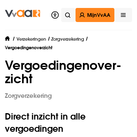
MijnVvAA
Zoeken
Open
Verzekeringen
Zorgverzekering
home
Vergoedingenoverzicht
Vergoe­dingen­over­
zicht
Zorgverzekering
Direct inzicht in alle
vergoedingen