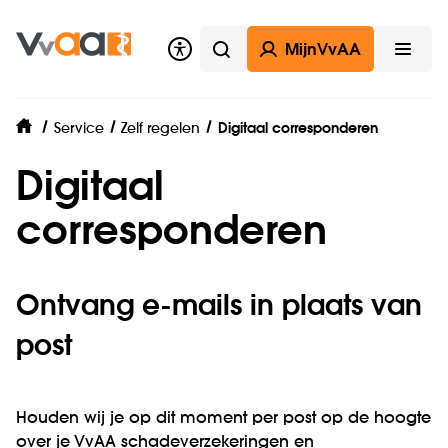
MijnVvAA
Zoeken
Open
Service
Zelf regelen
Digitaal corresponderen
home
Digitaal
corresponderen
Ontvang e-mails in plaats van
post
Houden wij je op dit moment per post op de hoogte
over je VvAA schadeverzekeringen en