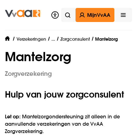
MijnVvAA
Zoeken
Open
Zorgverzekering
...
Verzekeringen
Zorgconsulent
Mantelzorg
home
Mantelzorg
Zorgverzekering
Hulp van jouw zorg­consulent
Let op:
Mantelzorgondersteuning zit alleen in de
aanvullende verzekeringen van de VvAA
Zorgverzekering.