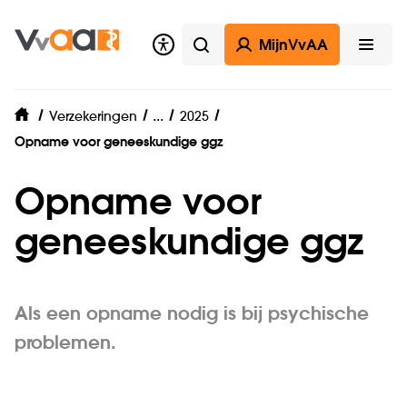
MijnVvAA
Zoeken
Open
Zorgverzekering
...
Verzekeringen
2025
home
Opname voor geneeskundige ggz
Opname voor
geneeskundige ggz
Als een opname nodig is bij psychische
problemen.