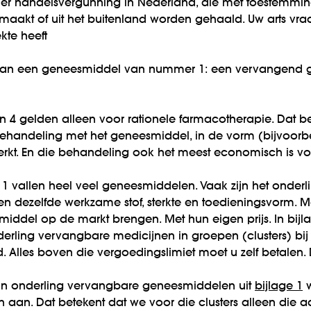
r handelsvergunning in Nederland, die met toestemmin
akt of uit het buitenland worden gehaald. Uw arts vraa
kte heeft
ort aan een geneesmiddel van nummer 1: een vervangend 
n 4 gelden alleen voor rationele farmacotherapie. Dat be
andeling met het geneesmiddel, in de vorm (bijvoorbeeld 
erkt. En die behandeling ook het meest economisch is vo
 vallen heel veel geneesmiddelen. Vaak zijn het onder
 dezelfde werkzame stof, sterkte en toedieningsvorm. Maa
middel op de markt brengen. Met hun eigen prijs. In bij
derling vervangbare medicijnen in groepen (clusters) bij 
 Alles boven die vergoedingslimiet moet u zelf betalen. 
van onderling vervangbare geneesmiddelen uit
bijlage 1
w
 aan. Dat betekent dat we voor die clusters alleen die