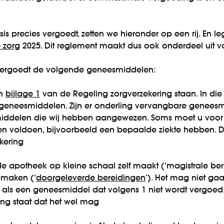
is precies vergoedt, zetten we hieronder op een rij. En le
 zorg
2025. Dit reglement maakt dus ook onderdeel uit 
 vergoedt de volgende geneesmiddelen:
in
bijlage 1
van de Regeling zorgverzekering staan. In die b
eneesmiddelen. Zijn er onderling vervangbare genees
middelen die wij hebben aangewezen. Soms moet u voo
n voldoen, bijvoorbeeld een bepaalde ziekte hebben. Da
kering
 apotheek op kleine schaal zelf maakt (‘magistrale bere
 maken (‘
doorgeleverde bereidingen
’). Het mag niet g
is als een geneesmiddel dat volgens 1 niet wordt vergoed.
ing staat dat het wel mag