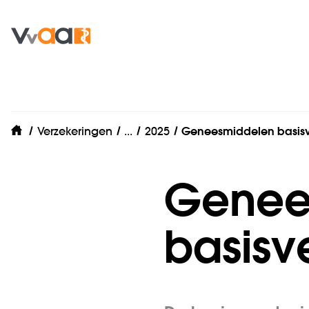
Zorgverzekering
Verzekeringen
...
2025
Geneesmiddelen basisv
home
Genee
basisv