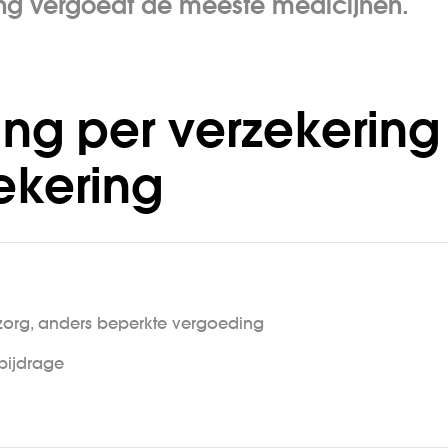
ing vergoedt de meeste medicijnen.
ng per verzekering
ekering
zorg, anders beperkte vergoeding
bijdrage