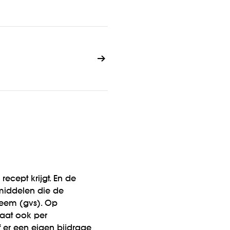
ecept krijgt. En de
middelen die de
teem (gvs). Op
taat ook per
 er een eigen bijdrage