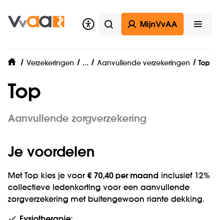
MijnVvAA
Zoeken
Open
Zorgverzekering
...
Verzekeringen
Aanvullende verzekeringen
Top
home
Top
Aanvullende zorgverzekering
Je voordelen
Met Top kies je voor
€ 70,40 per maand
inclusief 12%
collectieve ledenkorting voor een aanvullende
zorgverzekering met buitengewoon riante dekking.
Fysiotherapie: