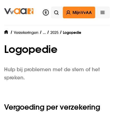
MijnVvAA
Zoeken
Open
Zorgverzekering
...
Verzekeringen
2025
Logopedie
home
Logopedie
Hulp bij problemen met de stem of het
spreken.
Vergoeding per verzekering