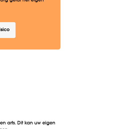
org geldt het eigen
isico
n arts. Dit kan uw eigen