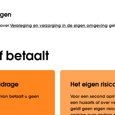
ngen
 over
Verpleging en verzorging in de eigen omgeving
gel
f betaalt
jdrage
Het eigen risic
ion betaalt u geen
Voor een second opin
een huisarts of over v
geldt geen eigen risi