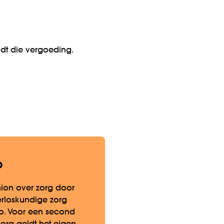
dt die vergoeding.
o
ion over zorg door
erloskundige zorg
co. Voor een second