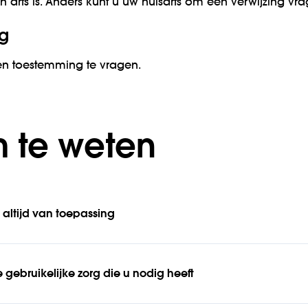
en arts is. Anders kunt u uw huisarts om een verwijzing vr
g
en toestemming te vragen.
 te weten
 altijd van toepassing
 gebruikelijke zorg die u nodig heeft