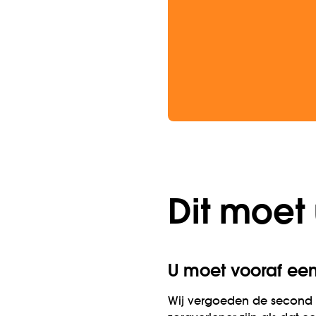
Dit moet 
U moet vooraf een
Wij vergoeden de second o