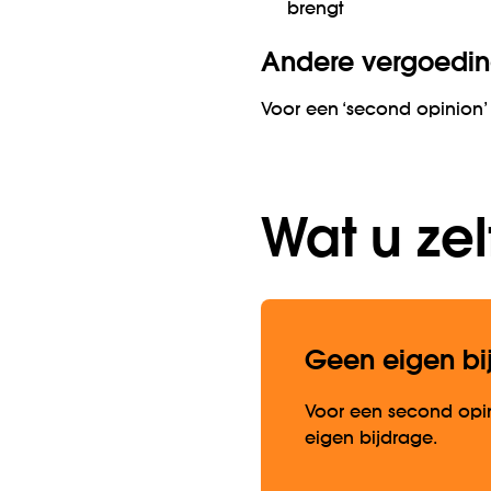
brengt
Andere vergoedi
Voor een ‘second opinion’
Wat u zel
Geen eigen bi
Voor een second opin
eigen bijdrage.