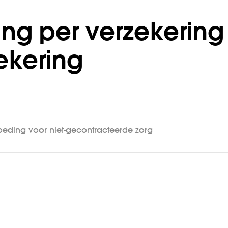
ng per verzekering
ekering
eding voor niet-gecontracteerde zorg