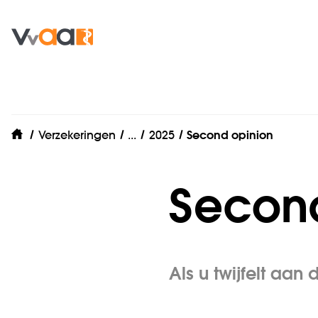
Zorgverzekering
Verzekeringen
...
2025
Second opinion
home
Second
Als u twijfelt aa