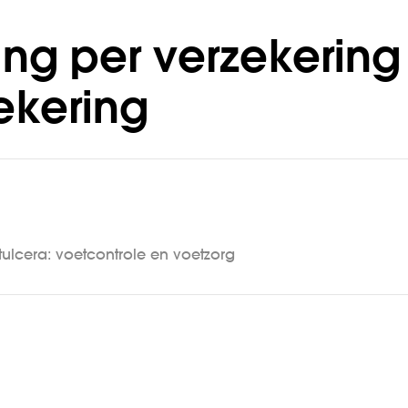
ng per verzekering
ekering
tulcera: voetcontrole en voetzorg