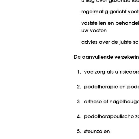
uitleg over gezonde le
regelmatig gericht voe
vaststellen en behande
uw voeten
advies over de juiste 
De
aanvullende verzekeri
1.
voetzorg als u risicopro
2.
podotherapie en pod
3.
orthese of nagelbeuge
4.
podotherapeutische z
5.
steunzolen