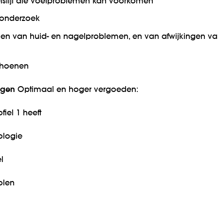
efstijl die voetproblemen kan voorkomen
tonderzoek
len van huid- en nagelproblemen, en van afwijkingen v
schoenen
ngen
Optimaal en hoger vergoeden:
fiel 1 heeft
ologie
l
olen