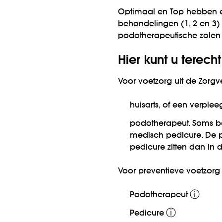
Optimaal en Top hebben e
behandelingen (1, 2 en 3)
podotherapeutische zolen
Hier kunt u terecht
Voor voetzorg uit de Zorgv
huisarts, of een verple
podotherapeut. Soms be
medisch pedicure. De p
pedicure zitten dan in
Voor preventieve voetzorg a
ⓘ
Podotherapeut
ⓘ
Pedicure