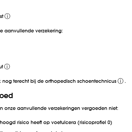
ⓘ
st
de aanvullende verzekering:
ⓘ
ut
ⓘ
 nog terecht bij de
orthopedisch schoentechnicus
.
goed
en onze aanvullende verzekeringen vergoeden niet:
hoogd risico heeft op voetulcera (risicoprofiel 0)