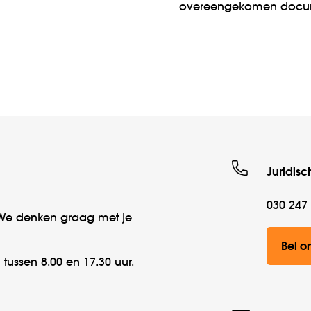
overeengekomen docu
Juridisc
030 247
 We denken graag met je
Bel o
ussen 8.00 en 17.30 uur.