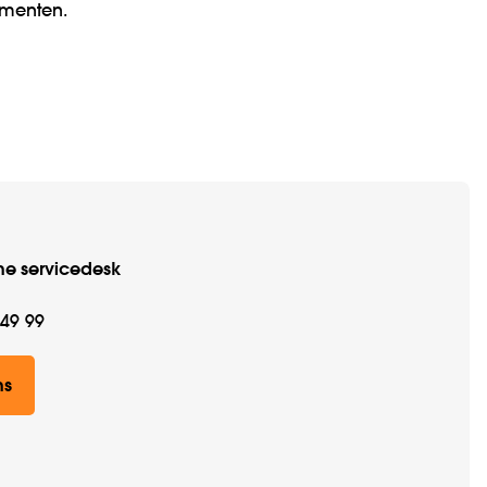
menten.
he servicedesk
 49 99
ns