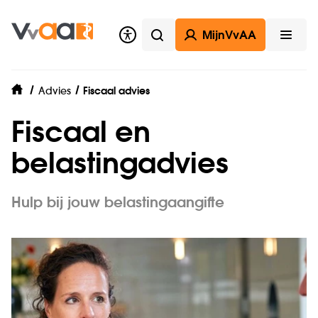
MijnVvAA
Zoeken
Open
Advies
Fiscaal advies
home
Fiscaal en
belastingadvies
Hulp bij jouw belastingaangifte