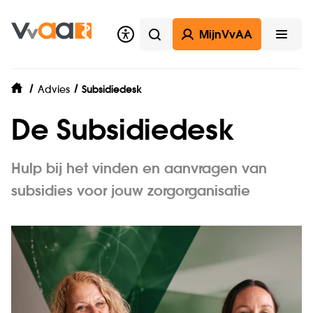
MijnVvAA
Zoeken
Open
Advies
Subsidiedesk
home
De Subsidiedesk
Hulp bij het vinden en aanvragen van
subsidies voor jouw zorgorganisatie