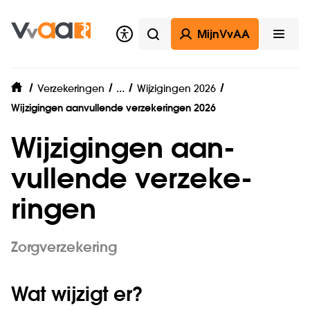
MijnVvAA
Zoeken
Open
Zorgverzekering
...
Verzekeringen
Wijzigingen 2026
home
Wijzigingen aanvullende verzekeringen 2026
Wijzigingen aan­
vullende ver­zeke­
ringen
Zorgverzekering
Wat wijzigt er?