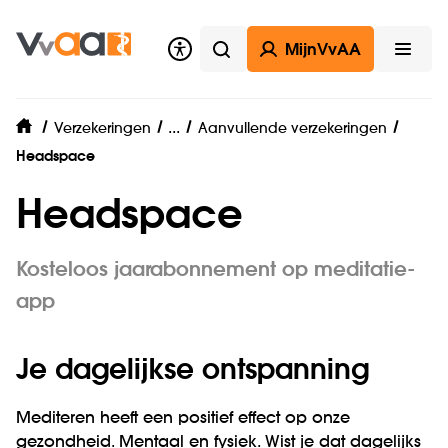
MijnVvAA
Zoeken
Open
Zorgverzekering
...
Verzekeringen
Aanvullende verzekeringen
home
Headspace
Headspace
Kosteloos jaarabonnement op meditatie-
app
Je dagelijkse ont­spanning
Mediteren heeft een positief effect op onze
gezondheid. Mentaal en fysiek. Wist je dat dagelijks