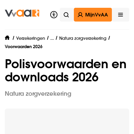
MijnVvAA
Zoeken
Open
Zorgverzekering
...
Verzekeringen
Natura zorgverzekering
home
Voorwaarden 2026
Polisvoorwaarden en
downloads 2026
Natura zorgverzekering