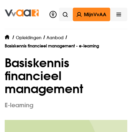
MijnVvAA
Zoeken
Open
Opleidingen
Aanbod
home
Basiskennis financieel management - e-learning
Basiskennis
financieel
management
E-learning