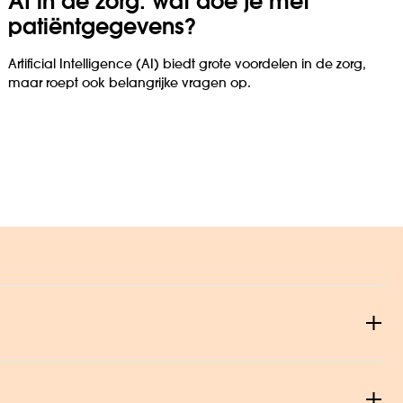
AI in de zorg: wat doe je met
patiënt­gegevens?
Artificial Intelligence (AI) biedt grote voordelen in de zorg,
maar roept ook belangrijke vragen op.