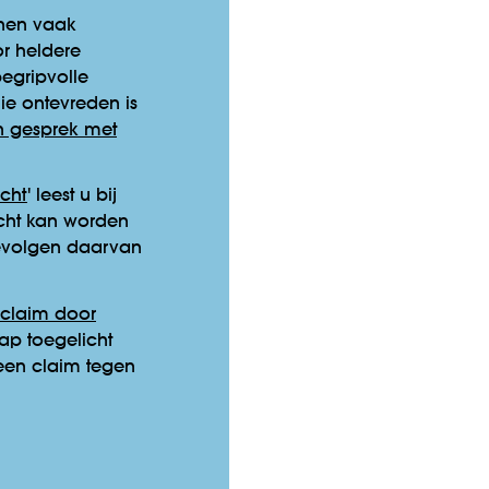
nnen vaak
r heldere
egripvolle
ie ontevreden is
n gesprek met
cht
' leest u bij
acht kan worden
evolgen daarvan
claim door
tap toegelicht
 een claim tegen