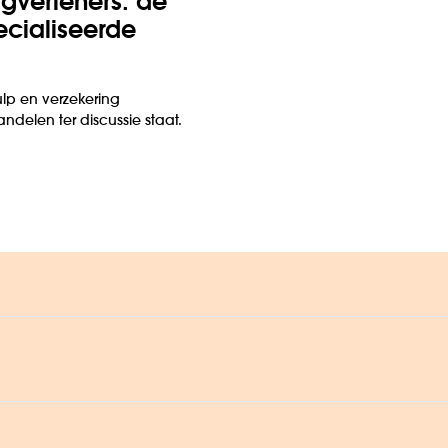
g­verleners: de
ciali­seerde
hulp en verzekering
ndelen ter discussie staat.