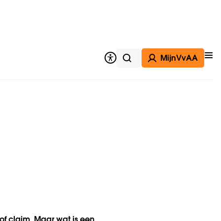
MijnVvAA
Op
Zoeken
of claim. Maar wat is een