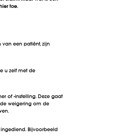
hier toe.
van een patiënt, zijn
ie u zelf met de
er of -instelling. Deze gaat
f de weigering om de
wen.
n ingediend. Bijvoorbeeld