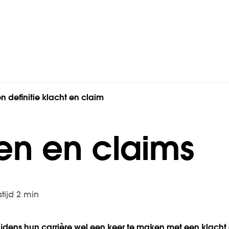
en definitie klacht en claim
en en claims
stijd 2 min
tijdens hun carrière wel een keer te maken met een klacht 