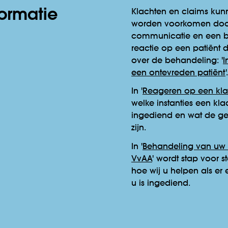
ormatie
Klachten en claims ku
worden voorkomen doo
communicatie en een b
reactie op een patiënt d
over de behandeling: '
I
een ontevreden patiënt
'.
In '
Reageren op een kla
welke instanties een kl
ingediend en wat de g
zijn.
In '
Behandeling van uw 
VvAA
' wordt stap voor s
hoe wij u helpen als er
u is ingediend.