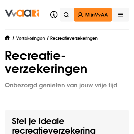
MijnVvAA
Zoeken
Open
Verzekeringen
Recreatieverzekeringen
home
Recreatie­
verzekeringen
Onbezorgd genieten van jouw vrije tijd
Stel je ideale
recreatieverzekering