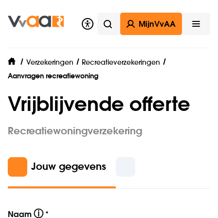
MijnVvAA
Zoeken
Open
Verzekeringen
Recreatieverzekeringen
home
Aanvragen recreatiewoning
Vrijblijvende offerte
Recreatiewoningverzekering
Jouw gegevens
ⓘ
Naam
*