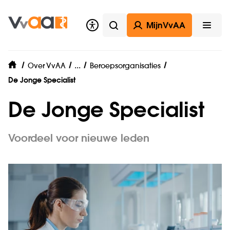
MijnVvAA
Zoeken
Open
Samenwerkingen
...
Over VvAA
Beroepsorganisaties
home
De Jonge Specialist
De Jonge Specialist
Voordeel voor nieuwe leden