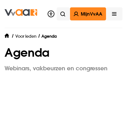
MijnVvAA
Zoeken
Open
Voor leden
Agenda
home
Agenda
Webinars, vakbeurzen en congressen