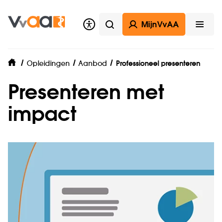
MijnVvAA
Zoeken
Open
Opleidingen
Aanbod
Professioneel presenteren
home
Presenteren met
impact