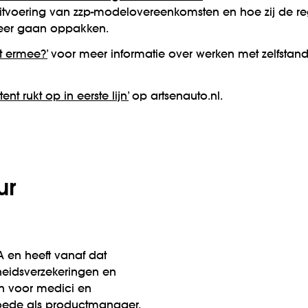
e uitvoering van zzp-modelovereenkomsten en hoe zij de 
weer gaan oppakken.
et ermee?’
voor meer informatie over werken met zelf­stand
tent rukt op in eerste lijn’
op artsenauto.nl.
ur
AA en heeft vanaf dat
eids­verzekeringen en
gen voor medici en
oede als productmanager.