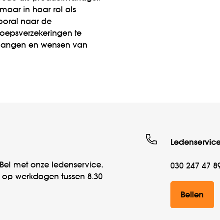
, maar in haar rol als
ooral naar de
eps­verzekeringen te
elangen en wensen van
Ledenservic
Bel met onze ledenservice.
030 247 47 8
r op werk­­dagen tussen 8.30
Bellen