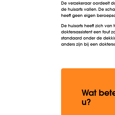
De verzekeraar oordeelt d
de huisarts vallen. De sch
heeft geen eigen beroeps­a
De huisarts heeft zich van
dokters­assistent een fout 
standaard onder de dekkin
anders zijn bij een dokters
Wat bete
u?