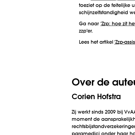
toeziet op de feitelijk
schijnzelfstandigheid 
Ga naar
‘Zzp: hoe zit h
zzp'er.
Lees het artikel
‘Zzp-assis
Over de aute
Corien Hofstra
Zij werkt sinds 2009 bij Vv
moment de aansprakelijk­h
rechts­bijstand­verzekerin
paramedici onder haar h