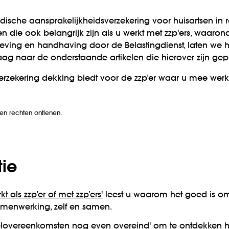
edische aansprakelijkheidsverzekering voor huisartsen in r
en die ook belangrijk zijn als u werkt met zzp'ers, waaro
geving en handhaving door de Belastingdienst, laten we 
ag naar de onderstaande artikelen die hierover zijn gep
rzekering dekking biedt voor de zzp’er waar u mee werkt,
een rechten ontlenen.
tie
kt als zzp’er of met zzp’ers'
leest u waarom het goed is o
menwerking, zelf en samen.
el­overeen­komsten nog even overeind'
om te ontdekken ho