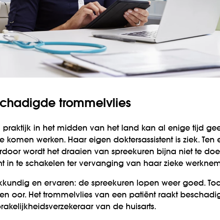
chadigde trommel­vlies
 praktijk in het midden van het land kan al enige tijd ge
 te komen werken. Haar eigen doktersassistent is ziek. Te
rdoor wordt het draaien van spreekuren bijna niet te doen
ent in te schakelen ter vervanging van haar zieke werknem
akkundig en ervaren: de spreekuren lopen weer goed. To
 een oor. Het trommel­vlies van een patiënt raakt beschad
kelijkheids­verzekeraar van de huisarts.