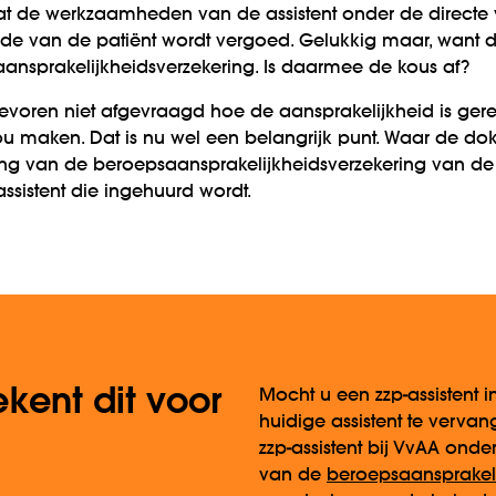
at de werk­zaamheden van de assistent onder de directe 
ade van de patiënt wordt vergoed. Gelukkig maar, want de
ansprakelijkheids­verzekering. Is daarmee de kous af?
 tevoren niet afgevraagd hoe de aansprakelijkheid is ge
zou maken. Dat is nu wel een belangrijk punt. Waar de dokte
g van de beroeps­aansprakelijkheidsverzekering van de hu
­assistent die ingehuurd wordt.
kent dit voor
Mocht u een zzp-assistent 
huidige assistent te vervan
zzp-assistent bij VvAA ond
van de
beroeps­aansprakeli