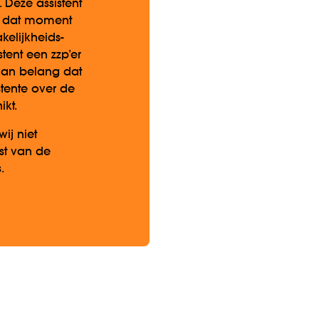
. Deze assistent
p dat moment
elijkheids­
stent een zzp’er
l van belang dat
tente over de
ikt.
ij niet
st van de
.