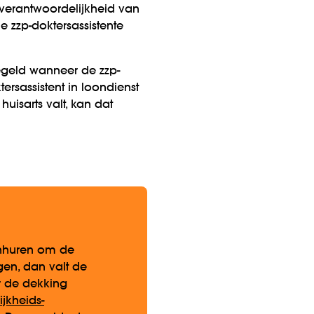
verantwoordelijk­heid van
 zzp-dokters­assistente
regeld wanneer de zzp-
rs­assistent in loon­dienst
isarts valt, kan dat
inhuren om de
gen, dan valt de
er de dekking
jk­heids­