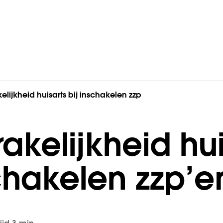
lijkheid huisarts bij inschakelen zzp
kelijk­heid hui
schakelen zzp’e