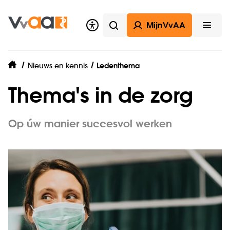
MijnVvAA
Zoeken
Open
Nieuws en kennis
Ledenthema
home
Thema's in de zorg
Op úw manier succesvol werken