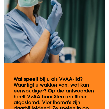
Wat speelt bij u als VvAA-lid?
Waar ligt u wakker van, wat kan
eenvoudiger? Op die antwoorden
heeft VvAA haar Stem en Steun
afgestemd. Vier thema's zijn
daarbij leidend. Ze spelen in op