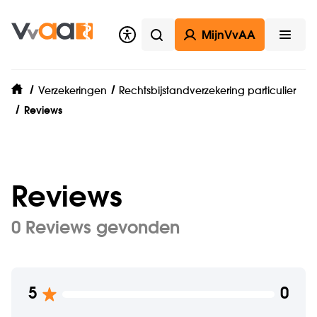
MijnVvAA
Zoeken
Open
Verzekeringen
Rechtsbijstandverzekering particulier
home
Reviews
Reviews
0
Reviews gevonden
5
0