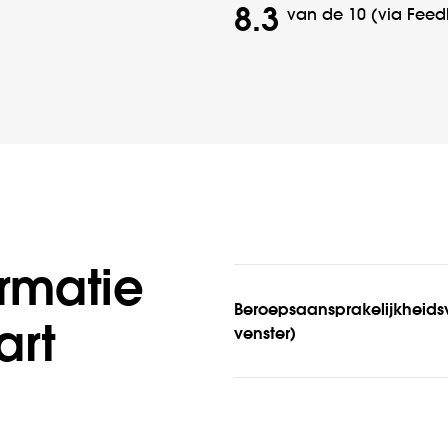
8.3
van de 10 (via Fe
rmatie
Beroepsaansprakelijkheidsv
art
venster)