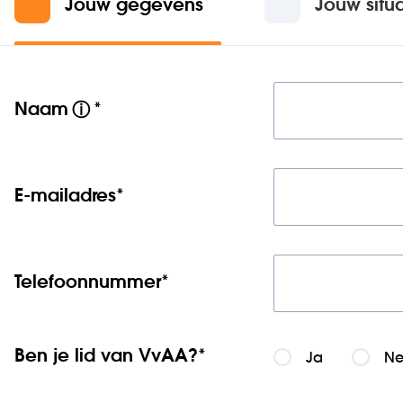
Jouw gegevens
Jouw situa
Naam
*
ⓘ
E-mailadres
*
Telefoonnummer
*
Ben je lid van VvAA?
*
Ja
N