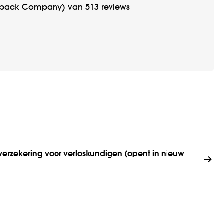
edback Company
) van
513 reviews
erzekering voor verloskundigen (opent in nieuw 