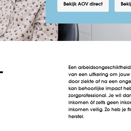
Bekijk AOV direct
Beki
­
Een arbeidsongeschiktheids
van een uitkering om jouw 
door ziekte of na een onge
kan behoorlijke impact heb
zorgprofessional. Je wil d
inkomen óf zelfs geen inko
inkomen veilig. Zo heb je f
herstel.