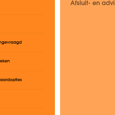
Afsluit- en adv
aangevraagd
leken
daardopties