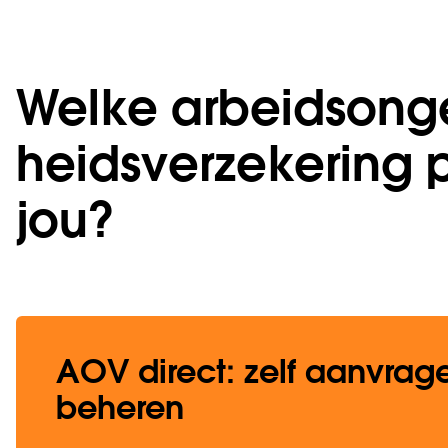
Welke arbeids­ong
heids­verzekering p
jou?
AOV direct: zelf aanvrag
beheren