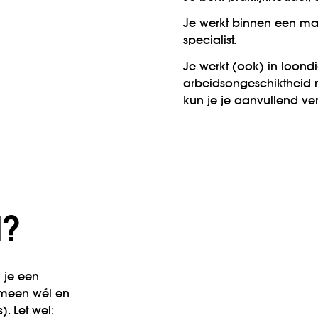
Je werkt binnen een maa
specialist.
Je werkt (ook) in loondi
arbeidsongeschiktheid n
kun je je aanvullend ve
d?
m je een
gemeen wél en
). Let wel: