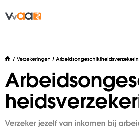
Verzekeringen
Arbeidsongeschiktheidsverzekeri
home
Arbeids­­­onges
heids­­verzeke
Verzeker jezelf van inkomen bij arbe