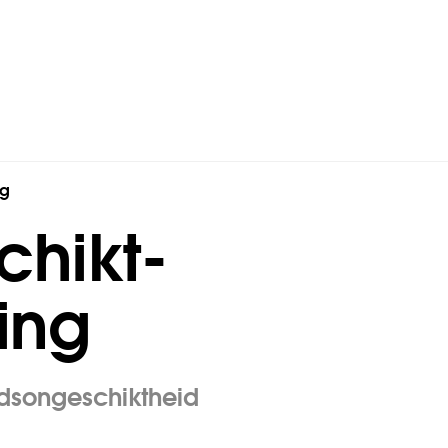
ng
chikt­­
ring
idsongeschiktheid