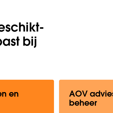
eschikt­
ast bij
en en
AOV advies
beheer