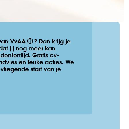
ⓘ
d van VvAA
? Dan krijg je
dat jij nog meer kan
dententijd. Gratis cv-
dvies en leuke acties. We
vliegende start van je