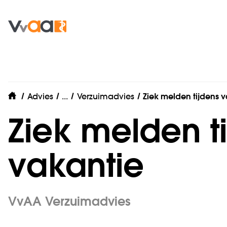
Werkgeverszaken
Advies
...
Verzuimadvies
Ziek melden tijdens 
home
Ziek melden t
vakantie
VvAA Verzuimadvies