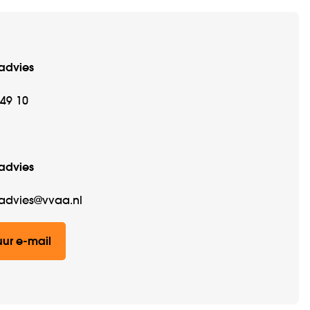
advies
 49 10
advies
advies@vvaa.nl
uur e-mail