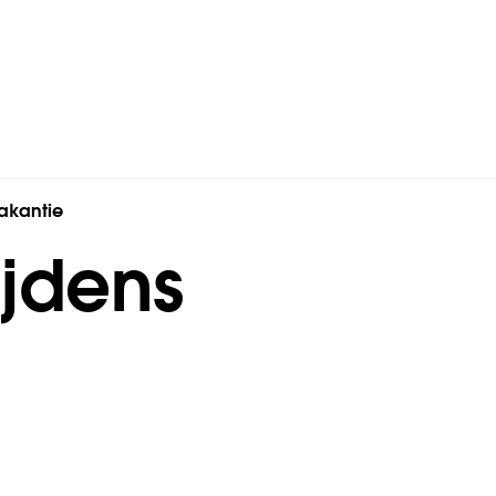
vakantie
ijdens