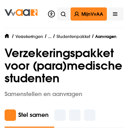
MijnVvAA
Zoeken
Open
Studentverzekeringen
...
Verzekeringen
Studentenpakket
Aanvragen
home
Verzekeringspakket
voor (para)medische
studenten
Samenstellen en aanvragen
Stel samen