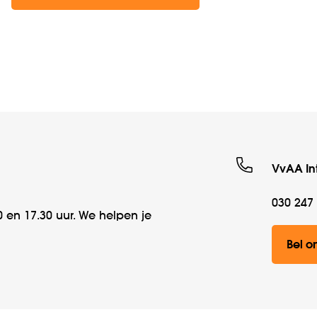
VvAA In
030 247
 en 17.30 uur. We helpen je
Bel o