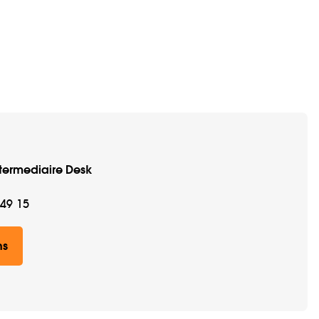
termediaire Desk
 49 15
ns