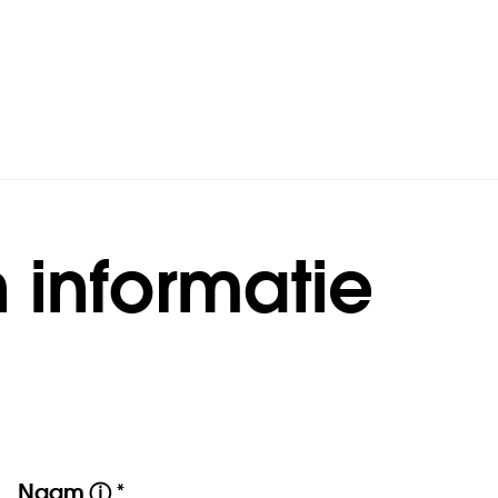
 informatie
Naam
*
ⓘ