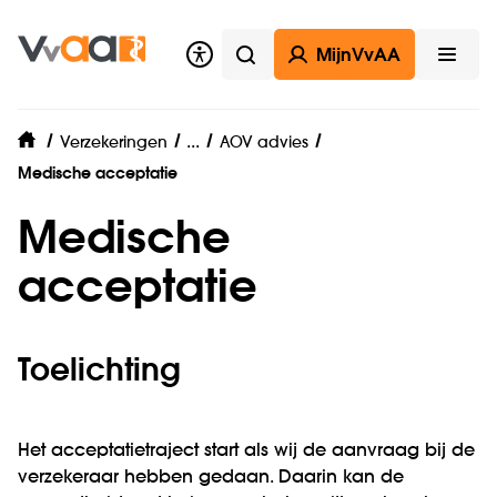
MijnVvAA
Zoeken
Open
Arbeidsongeschiktheidsverzekerin
...
Verzekeringen
AOV advies
home
Medische acceptatie
Medische
acceptatie
Toelichting
Het acceptatietraject start als wij de aanvraag bij de
verzekeraar hebben gedaan. Daarin kan de