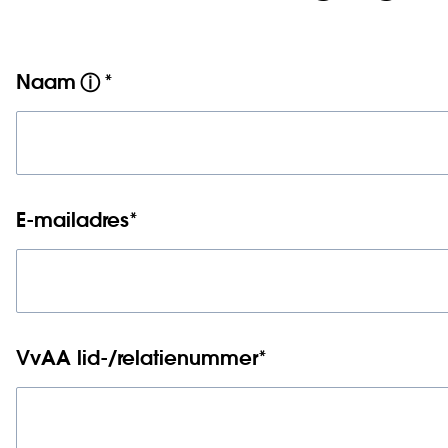
Naam
*
ⓘ
E-mailadres
*
VvAA lid-/relatienummer
*