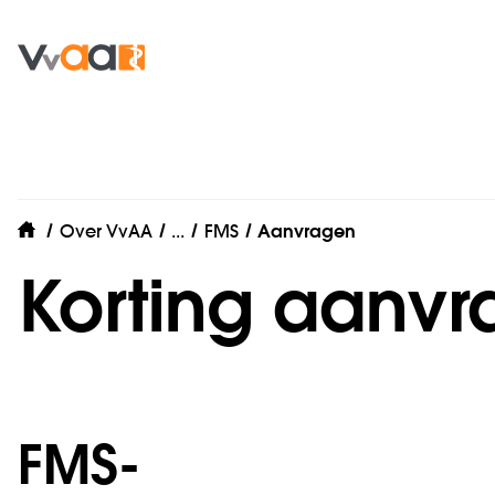
Samenwerkingen
Over VvAA
...
FMS
Aanvragen
home
Korting aanv
FMS-