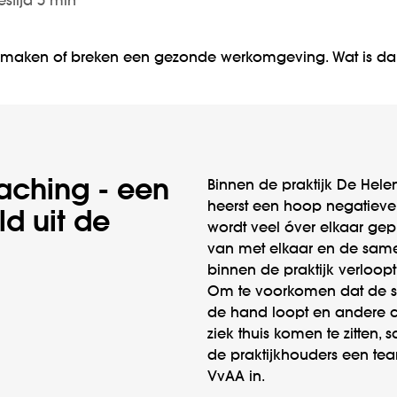
estijd 5 min
maken of breken een gezonde werkomgeving. Wat is dan
ching - een
Binnen de praktijk De Hele
heerst een hoop negatieve 
d uit de
wordt veel óver elkaar gepr
van met elkaar en de sam
binnen de praktijk verloopt 
Om te voorkomen dat de sit
de hand loopt en andere c
ziek thuis komen te zitten, 
de praktijkhouders een t
VvAA in.