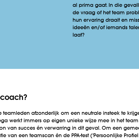
al prima gaat. In die geval
de vraag of het team pro
hun ervaring draait en mi
ideeën en/of iemands tale
laat?
mcoach?
teamleden afzonderlijk om een neutrale insteek te krijge
lega werkt immers op eigen unieke wijze mee in het tea
bron van succes én verwarring in dit geval. Om een geme
tie van een teamscan én de PPA-test ('Persoonlijke Profie