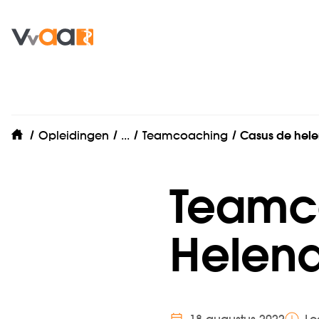
Teamcoaching voor zorgprofessi
Opleidingen
...
Teamcoaching
Casus de hel
home
Teamc
Helend