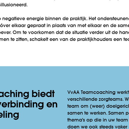
llusioneerd.
p negatieve energie binnen de praktijk. Het ondersteunen
el óver elkaar gepraat in plaats van met elkaar en de s
troever. Om te voorkomen dat de situatie verder uit de ha
omen te zitten, schakelt een van de praktijkhouders een
ching biedt
VvAA Teamcoaching werkt 
verschillende zorgteams. W
 verbinding en
team om (weer) doelgerich
eling
samen te werken. Samen 
thema's op die in uw team 
doen we ook steeds vaker a