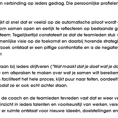
 verbinding op ieders gedrag. Die persoonlijke profielen 
jkt al snel dat er veelal op de automatische piloot wordt 
t om samen open en eerlijk te reflecteren op bestaande 
steem. Tegelijkertijd constateert ze dat de teamleden stuk
nlijke visie op de toekomst en daarbij horende strategi
zoek ontstaat er een pittige confrontatie en is de negat
.
aan bij ieders drijfveren (
"Wat maakt dat je doet wat je do
e om afspraken te maken over wat je samen wilt bereiken
iliteert het hele proces, kijkt puur naar feiten, oordeelt 
dat ze er ook echt achter staan.
en de coach en de teamleden tevreden vast dat er weer v
inzicht in ieders talenten en voorkeurstijl van werken, ve
r ruimte ontstaat voor nieuwe ideeën, doelstellingen 