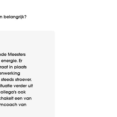
 belangrijk?
nde Meesters
energie. Er
aat in plaats
enwerking
steeds stroever.
uatie verder uit
ollega's ook
schakelt een van
eamcoach van