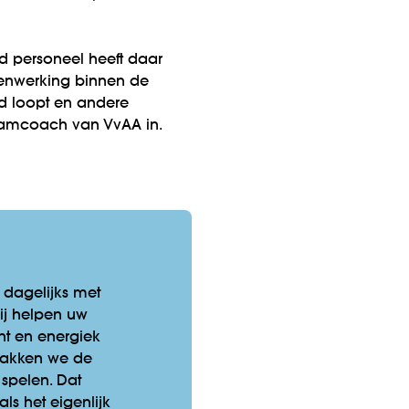
d personeel heeft daar
amenwerking binnen de
nd loopt en andere
 teamcoach van VvAA in.
dagelijks met
ij helpen uw
t en energiek
pakken we de
spelen. Dat
ls het eigenlijk