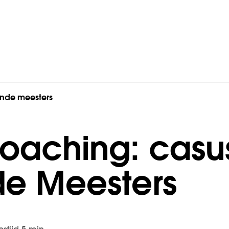
onals
ende meesters
oaching: casu
e Meesters