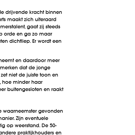
 de drijvende kracht binnen
ts maakt zich uiteraard
erstalent, gaat zij steeds
et op orde en ga zo maar
en dichtliep. Er wordt een
erneemt en daardoor meer
jk merken dat de jonge
et niet de juiste toon en
), hoe minder haar
eer buitengesloten en raakt
euze waarneemster gevonden
nier. Zijn eventuele
tig op weerstand. De 50-
e andere praktijkhouders en