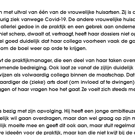
n met uitval van één van de vrouwelijke huisartsen. Zij is
rig ziek vanwege Covid-19. De andere vrouwelijke huisar
allerlei gedoe in de praktijk en een gebrek aan ondernem
s niet scherp, dwaalt af, vertraagt, heeft haar dossiers ni
eel goed duidelijk dat haar collega voorheen vaak de gat
 de boel weer op orde te krijgen.
wt de praktijkmanager, die een deel van haar taken ov
enemende bedreiging. Ook laat ze vanaf de zijlijn duideli
ijzen als volwaardig collega binnen de maatschap. Dat z
onaardiger de (zieke) arts doet (om invloed af te dwingen
gen of haar vragen hoe het gaat. Ze voelt zich steeds m
is bezig met zijn opvolging. Hij heeft een jonge ambiti
elijk wil gaan overdragen, maar dan wel graag op zijn ma
elijk moeite mee en geeft dit ook aan, maar stuit regelma
we ideeën voor de praktijk, maar kan die niet kwijt bij d