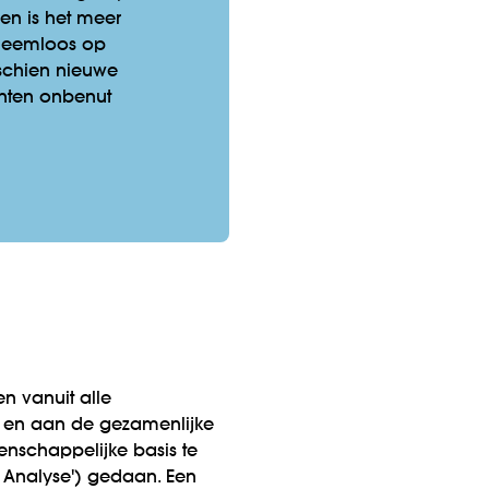
len is het meer
bleemloos op
sschien nieuwe
nten onbenut
n vanuit alle
m en aan de gezamenlijke
enschappelijke basis te
l Analyse') gedaan. Een