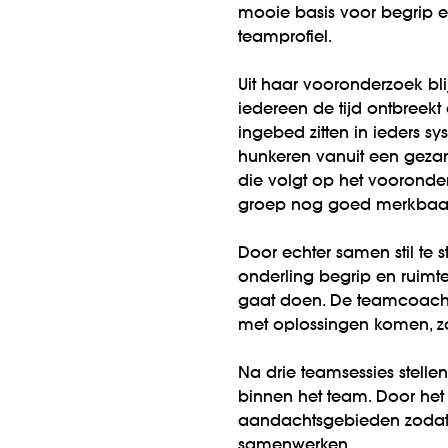
mooie basis voor begrip en
teamprofiel.
Uit haar vooronderzoek bli
iedereen de tijd ontbreek
ingebed zitten in ieders sy
hunkeren vanuit een gezame
die volgt op het vooronder
groep nog goed merkbaar
Door echter samen stil te st
onderling begrip en ruimt
gaat doen. De teamcoach fac
met oplossingen komen, zo
Na drie teamsessies stell
binnen het team. Door het 
aandachtsgebieden zodat e
samenwerken.