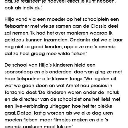
dat. Je realiseert je hoeveel effect je kunt hebben,
ook als individu.’
Hilja vond via een moeder op het schoolplein een
fietspartner met wie ze samen aan de Classic deel
zal nemen. ‘Ik had het over manieren waarop ik
geld zou kunnen inzamelen. Ondanks dat we elkaar
nog niet zo goed kenden, appte ze me ’s avonds
dat ze heel graag mee wilde fietsen.’
De school van Hilja’s kinderen hield een
sponsorloop en als onderdeel daarvan ging ze met
haar fietspartner alle klassen langs. ‘We legden uit
wat we gaan doen en wat Amref nou precies in
Tanzania doet. ‘De kinderen waren onder de indruk
en de directeur van de school ziet ons het liefst met
een live-verbinding uitleggen hoe het ter plekke
gaat. Dat zal lastig worden als we elke dag uren
moeten fietsen, maar filmpjes maken en die ’s
avonds opsturen moet lukken.’