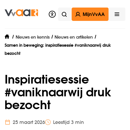
MijnVvAA
Zoeken
Open
Nieuws en kennis
Nieuws en artikelen
home
Samen in beweging: inspiratiesessie #vaniknaarwij druk
bezocht
Inspiratiesessie
#vaniknaarwij druk
bezocht
25 maart 2026
Leestijd 3 min