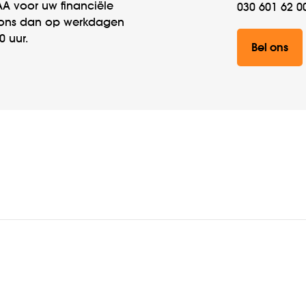
vAA voor uw financiële
030 601 62 0
l ons dan op werkdagen
0 uur.
Bel ons