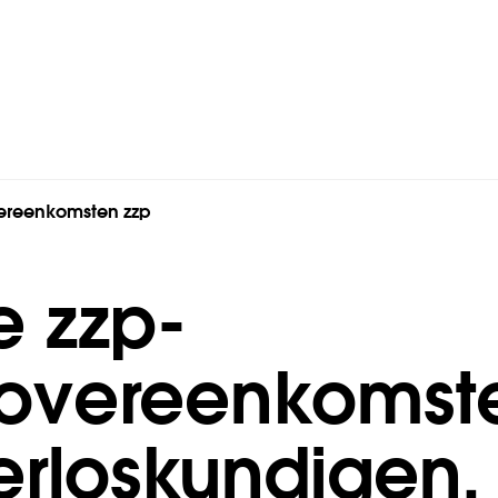
ereenkomsten zzp
 zzp-
overeenkomst
erloskundigen,