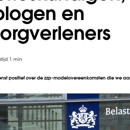
ologen en
rgverleners
stijd 1 min
ienst positief over de zzp-modelovereenkomsten die we a