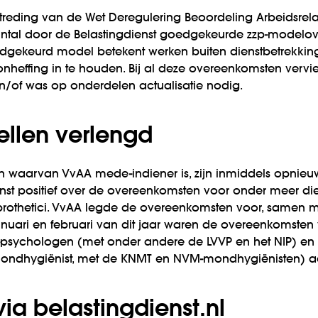
treding van de Wet Deregulering Beoordeling Arbeidsrela
aantal door de Belastingdienst goedgekeurde zzp-modelo
dgekeurd model betekent werken buiten dienstbetrekkin
nheffing in te houden. Bij al deze overeenkomsten ver
en/of was op onderdelen actualisatie nodig.
ellen verlengd
waarvan VvAA mede-indiener is, zijn inmiddels opnieuw 
nst positief over de overeenkomsten voor onder meer die
rothetici. VvAA legde de overeenkomsten voor, samen m
anuari en februari van dit jaar waren de overeenkomsten
psychologen (met onder andere de LVVP en het NIP) e
ondhygiënist, met de KNMT en NVM-mondhygiënisten) aa
ia belastingdienst.nl