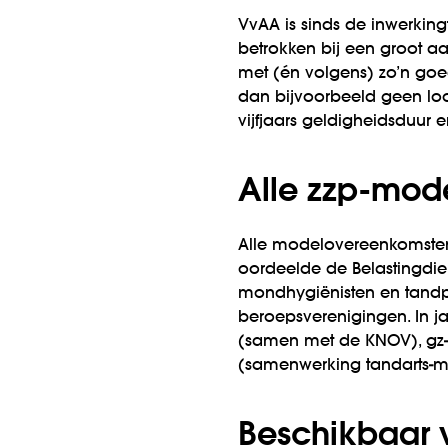
VvAA is sinds de inwerking
betrokken bij een groot 
met (én volgens) zo’n goe
dan bijvoorbeeld geen loo
vijfjaars geldigheidsduur 
Alle zzp-mod
Alle modelovereenkomsten 
oordeelde de Belastingdie
mondhygiënisten en tandp
beroepsverenigingen. In j
(samen met de KNOV), gz-
(samenwerking tandarts-m
Beschikbaar v