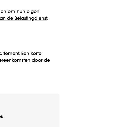
tijen om hun eigen
an de Belastingdienst
.
rlement. Een korte
vereenkomsten door de
es