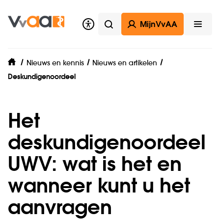
MijnVvAA
Zoeken
Open
Nieuws en kennis
Nieuws en artikelen
home
Deskundigenoordeel
Het
deskundigenoordeel
UWV: wat is het en
wanneer kunt u het
aanvragen