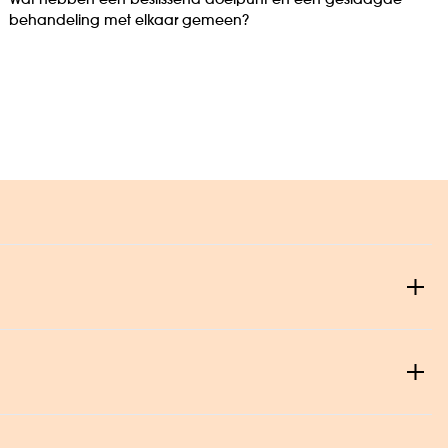
Wat hebben een beslissend doelpunt en een geslaagde
behandeling met elkaar gemeen?