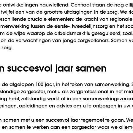
 ontwikkelingen nauwlettend. Centraal staan de nog alti
 twijfel een van de grootste uitdagingen in de zorg. We
erschillende cruciale elementen: de kracht van regiona
samenwerking tussen de eerste-, tweedelijnszorg en het s
m de wijze waarop de arbeidsmarkt is gereguleerd, zoals d
rgie en de verwachtingen van jonge zorgverleners. Samen 
 zorg.
en succesvol jaar samen
als de afgelopen 100 jaar, in het teken van samenwerkin
endige zorgsector, met u als zorgprofessional in het mid
ring hebt, zelfstandig werkt of in een samenwerkingsverba
ekeringen, opleidingen en advies om u te ontzorgen in uw
m samen met u een succesvol jaar tegemoet te gaan. We k
en en samen te werken aan een zorgsector waar we allemaa