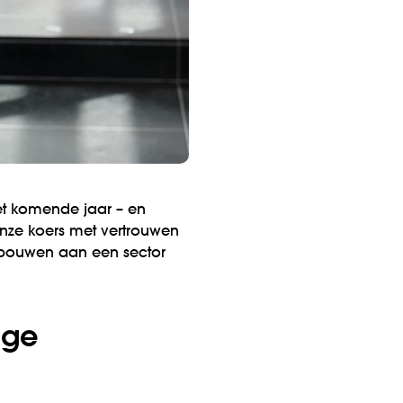
et komende jaar – en
onze koers met vertrouwen
o bouwen aan een sector
nge