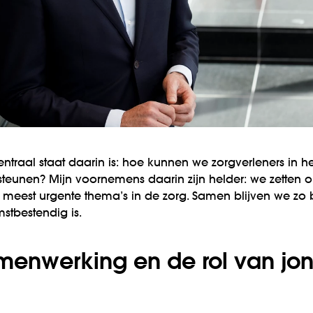
ntraal staat daarin is: hoe kunnen we zorgverleners in h
teunen? Mijn voornemens daarin zijn helder: we zetten 
e meest urgente thema’s in de zorg. Samen blijven we z
mstbestendig is.
menwerking en de rol van jo