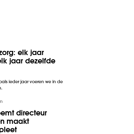
zorg: elk jaar
lk jaar dezelfde
oals ieder jaar voeren we in de
n.
in
mt directeur
en maakt
pleet