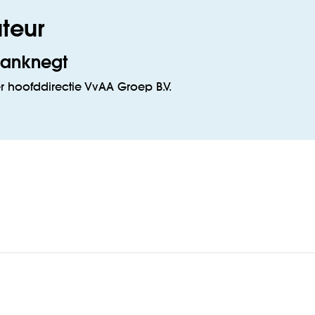
teur
Janknegt
er hoofddirectie VvAA Groep B.V.