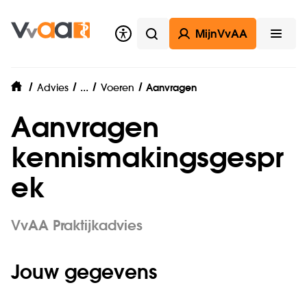
MijnVvAA
Zoeken
Open
Praktijk
...
Advies
Voeren
Aanvragen
home
Aanvragen
kennismakingsgespr
ek
VvAA Praktijkadvies
Jouw gegevens