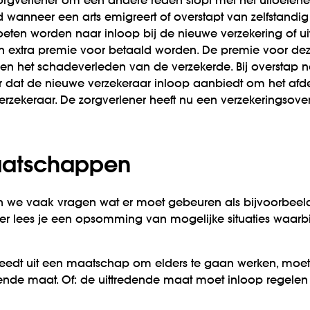
gverlener om een andere reden stopt met het uitoefenen
 wanneer een arts emigreert of overstapt van zelfstandig 
oeten worden naar inloop bij de nieuwe verzekering of ui
n extra premie voor betaald worden. De premie voor dez
e en het schadeverleden van de verzekerde. Bij overstap
er dat de nieuwe verzekeraar inloop aanbiedt om het afde
erzekeraar. De zorgverlener heeft nu een verzekerings­o
maatschappen
 we vaak vragen wat er moet gebeuren als bijvoorbeeld
er lees je een opsomming van mogelijke situaties waarb
reedt uit een maatschap om elders te gaan werken, moe
ende maat. Of: de uittredende maat moet inloop regelen 