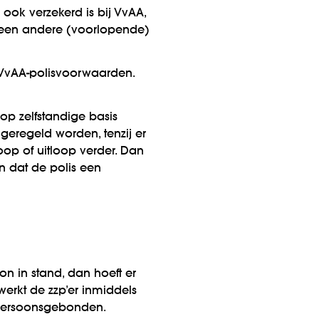
ook verzekerd is bij VvAA,
a een andere (voorlopende)
 VvAA-polisvoorwaarden.
p zelfstandige basis
eregeld worden, tenzij er
oop of uitloop verder. Dan
n dat de polis een
on in stand, dan hoeft er
erkt de zzp’er inmiddels
r persoonsgebonden.