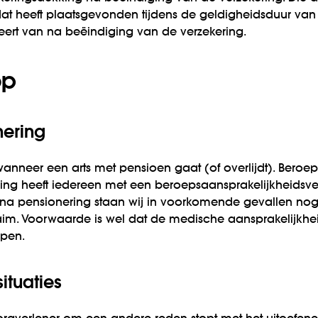
at heeft plaats­gevonden tijdens de geldigheids­duur van
ert van na beëindiging van de verzekering.
op
nering
nneer een arts met pensioen gaat (of overlijdt). Beroeps
king heeft iedereen met een beroeps­aansprakelijkheids­ve
 na pensionering staan wij in voorkomende gevallen nog z
im. Voorwaarde is wel dat de medische aansprakelijkheid
open.
ituaties