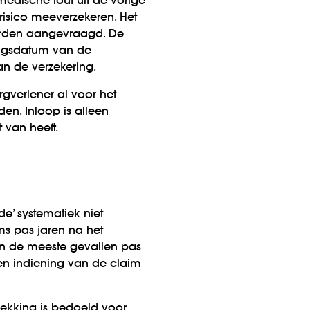
edische fout uit de vorige
prisico meeverzekeren. Het
worden aangevraagd. De
angs­datum van de
an de verzekering.
gverlener al voor het
en. Inloop is alleen
 van heeft.
e’ systematiek niet
ms pas jaren na het
 in de meeste gevallen pas
 en indiening van de claim
dekking is bedoeld voor