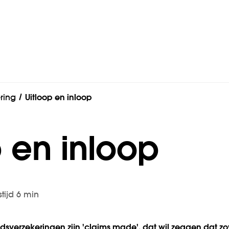
ring
Uitloop en inloop
p en inloop
stijd 6 min
s­verzekeringen zijn 'claims made', dat wil zeggen dat z