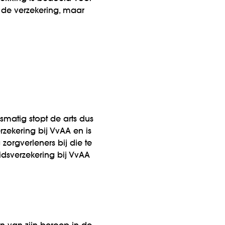
 de verzekering, maar
matig stopt de arts dus
rzekering bij VvAA en is
orgverleners bij die te
s­verzekering bij VvAA