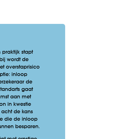
praktijk stapt
bij wordt de
t overstaprisico
ptie: inloop
erzekeraar de
 tandarts gaat
omst aan met
on in kwestie
, acht de kans
ie die de inloop
 kunnen besparen.