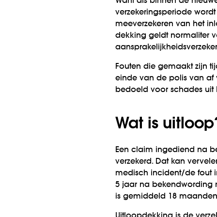
Want als binnen de nieuwe
verzekerings­periode wordt
meeverzekeren van het in
dekking geldt normaliter v
aansprakelijkheids­verzeke
Fouten die gemaakt zijn ti
einde van de polis van af 
bedoeld voor schades uit 
Wat is uitloop
Een claim ingediend na be
verzekerd. Dat kan vervele
medisch incident/de fout 
5 jaar na bekend­wording 
is gemiddeld 18 maanden, 
Uitloopdekking is de verz