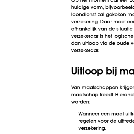
Op het moment dat een zor
huidige vorm, bijvoorbeeld
loondienst, zal gekeken m
verzekering. Daar moet ee
afhankelijk van de situati
verzekeraar is het logisch
dan uitloop via de oude v
verzekeraar.
Uitloop bij 
Van maatschappen krijgen
maatschap treedt. Hierond
worden:
Wanneer een maat uitt
regelen voor de uittred
verzekering.