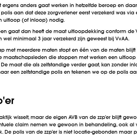
 ergens anders gaat werken in hetzelfde beroep en daar 
polis aan dat deze zorgverlener eerst verzekerd was vi
n uitloop (of inloop) nodig.
oen gaat dan heeft de maat uitloopdekking conform de
wel minimaal 3 jaar verzekerd zijn geweest bij VvAA.
met meerdere maten stopt en één van de maten blijft o
e maatschapsleden die stoppen met werken een uitloop g
 De maat die als zelfstandige verder gaat, kan zonder inl
aar een zelfstandige polis en tekenen we op de polis aa
p'er
ktijk wisselt, maar de eigen AVB van de zzp’er blijft gewo
entuele claim nemen we gewoon in behandeling, ook al w
jk. De polis van de zzp’er is niet locatie-gebonden maa