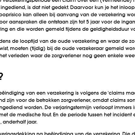
 verzekerings­periode een claim over een (vermeende) m
 ingediend, is dat niet gedekt. Daarvoor kun je het inloo
looprisico kan alleen bij aanvang van de verzekering 
oor aanspraken die ontstaan zijn tot 5 jaar voor de ing
ring en die worden gemeld tijdens de geldigheids­duur v
jdens de looptijd van de oude verzekering en waar de zor
wist, moeten (tijdig) bij de oude verzekeraar gemeld word
het verleden waar de zorgverlener nog geen enkele weet
?
ëindiging van een verzekering is volgens de ‘claims mad
nd zijn voor de betrokken zorgverlener, omdat claims so
ingediend worden. De verjarings­termijn verloopt immers
met de medische fout. En de periode tussen het incident
anderhalf jaar.
ekerings­dekking na beëindiging van de verzekering. Die 