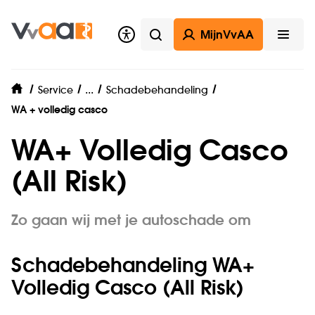
MijnVvAA
Zoeken
Open
Zelf regelen
...
Service
Schadebehandeling
home
WA + volledig casco
WA+ Volledig Casco
(All Risk)
Zo gaan wij met je autoschade om
Schadebehandeling WA+
Volledig Casco (All Risk)