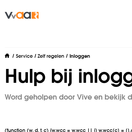
Service
Zelf regelen
Inloggen
home
Hulp bij inlog
Word geholpen door Vive en bekijk 
(function (w, d, t, c) {w.wcc = w.wcc || {} w.wcc[c] = 