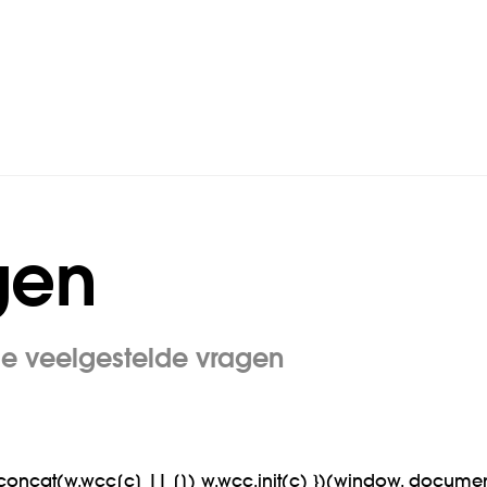
gen
de veelgestelde vragen
[].concat(w.wcc[c] || []) w.wcc.init(c) })(window, documen