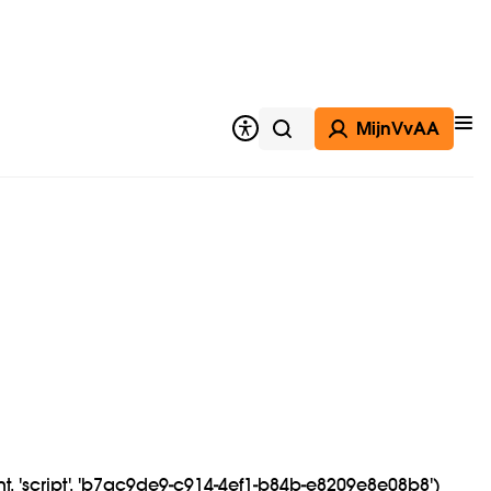
MijnVvAA
Op
Zoeken
t, 'script', 'b7ac9de9-c914-4ef1-b84b-e8209e8e08b8')