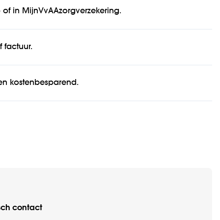
 of in MijnVvAAzorgverzekering.
 factuur.
 en kostenbesparend.
sch contact