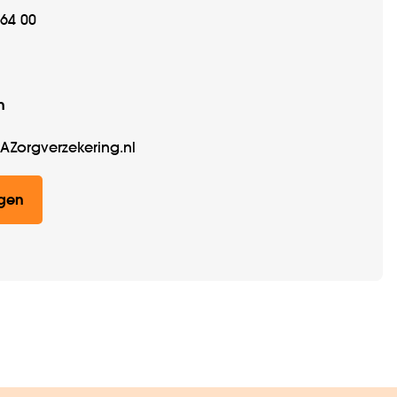
 64 00
n
AZorgverzekering.nl
ggen