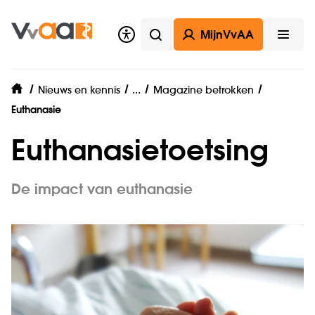
MijnVvAA
Zoeken
Open
Ledenthema
...
Nieuws en kennis
Magazine betrokken
home
Euthanasie
Euthanasietoetsing
De impact van euthanasie