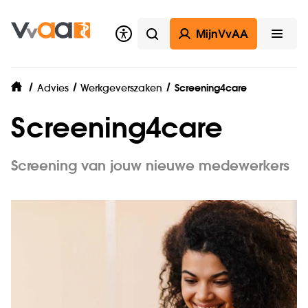
MijnVvAA
Zoeken
Open
Advies
Werkgeverszaken
Screening4care
home
Screening4care
Screening van jouw nieuwe medewerkers