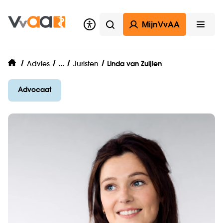
MijnVvAA
Zoeken
Open
VvAA Legal
...
Advies
Juristen
Linda van Zuijlen
home
Advocaat