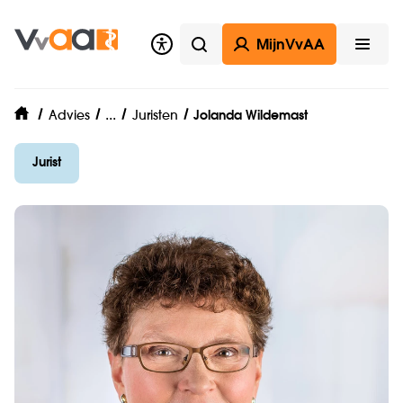
MijnVvAA
Zoeken
Open
VvAA Legal
...
Advies
Juristen
Jolanda Wildemast
home
Jurist