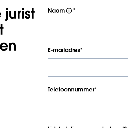
jurist
Naam
*
ⓘ
t
en
E-mailadres
*
Telefoonnummer
*