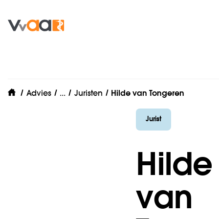
VvAA Legal
Advies
...
Juristen
Hilde van Tongeren
home
Jurist
Hilde
van