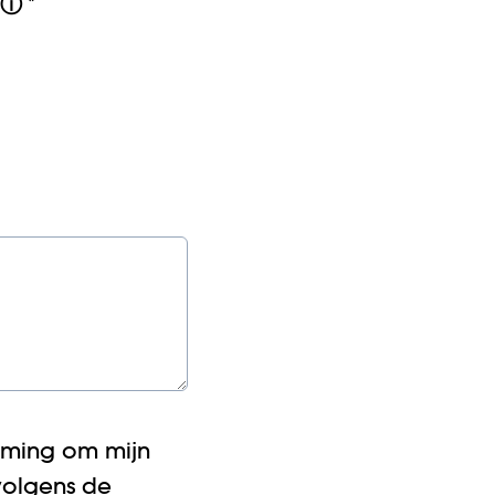
*
ⓘ
mming om mijn
volgens de