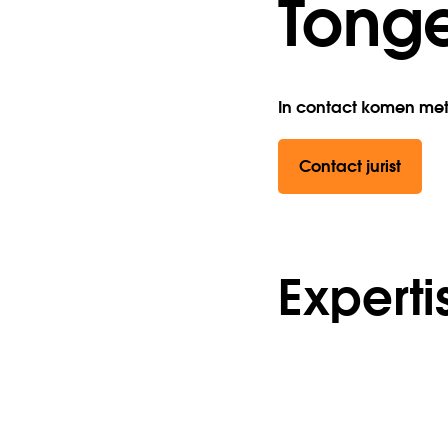
Tong
In contact komen met 
Contact jurist
Experti