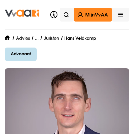
MijnVvAA
Zoeken
Open
VvAA Legal
...
Advies
Juristen
Hans Veldkamp
home
Advocaat